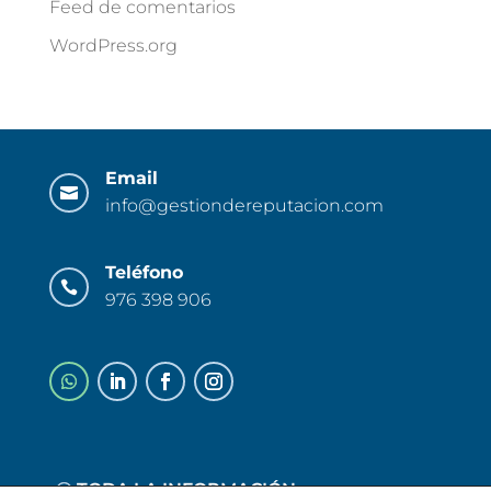
Feed de comentarios
WordPress.org
Email

info@gestiondereputacion.com
Teléfono

976 398 906
TODA LA INFORMACIÓN